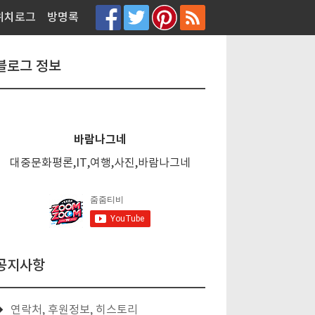
티스토리툴바
위치로그
방명록
블로그 정보
바람나그네
대중문화평론,IT,여행,사진,바람나그네
공지사항
연락처, 후원정보, 히스토리