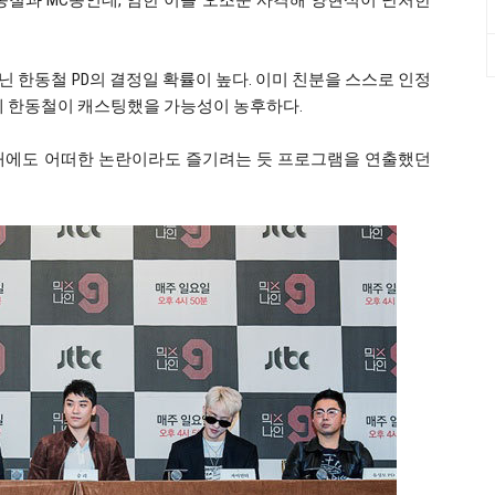
동철과 MC몽인데, 엄한 이를 오조준 사격해 양현석이 난처한
 한동철 PD의 결정일 확률이 높다. 이미 친분을 스스로 인정
기에 한동철이 캐스팅했을 가능성이 농후하다.
들 때에도 어떠한 논란이라도 즐기려는 듯 프로그램을 연출했던