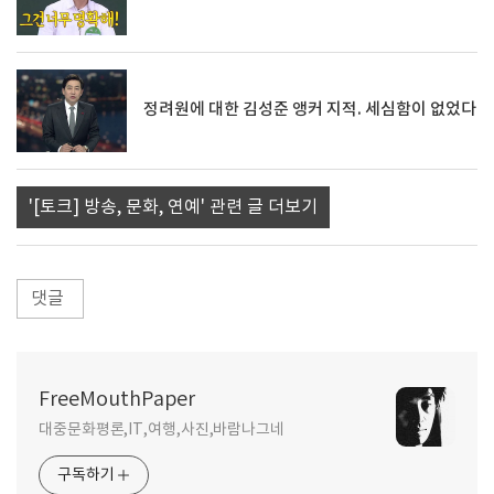
정려원에 대한 김성준 앵커 지적. 세심함이 없었다
'[토크] 방송, 문화, 연예' 관련 글 더보기
댓글
FreeMouthPaper
대중문화평론,IT,여행,사진,바람나그네
구독하기