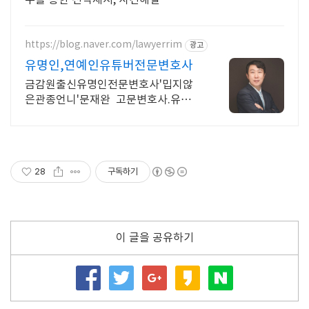
https://blog.naver.com/lawyerrim
광고
유명인,연예인유튜버전문변호사
금감원출신유명인전문변호사'밉지않
은관종언니'문재완 고문변호사.유명인
다수자문 보안철저 금감원출신,법원장
검사장 방송통신위원장출신등 70여명
전문가협업가능
28
구독하기
이 글을 공유하기