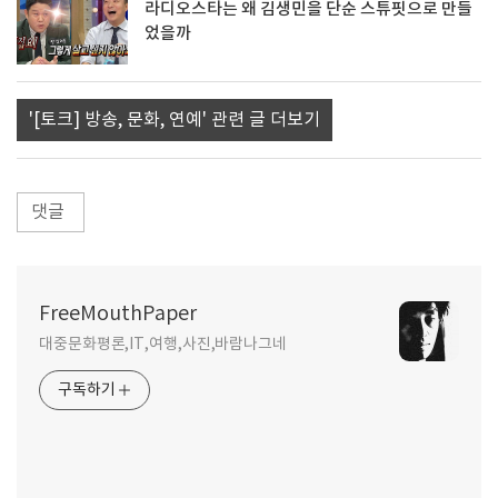
라디오스타는 왜 김생민을 단순 스튜핏으로 만들
었을까
'[토크] 방송, 문화, 연예' 관련 글 더보기
댓글
FreeMouthPaper
대중문화평론,IT,여행,사진,바람나그네
구독하기