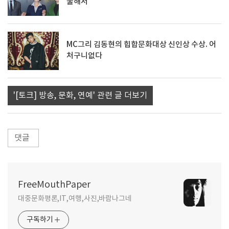
울해서
MC그리 김동현의 힙합문화대상 신인상 수상. 어
처구니없다
'[토크] 방송, 문화, 연예' 관련 글 더보기
댓글
FreeMouthPaper
대중문화평론,IT,여행,사진,바람나그네
구독하기