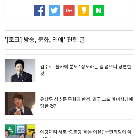
'[토크] 방송, 문화, 연예' 관련 글
김수로, 몰카에 분노? 정도라는 걸 넘으니 당연한
것
유상무 성추문 무혐의 판정. 결국 그도 마녀사냥에
당한 것?
야당끼리 서로 ‘으르렁’ 하는 이유? 국민의당이 억