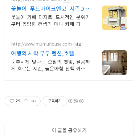
꽃놀이 푸드바이크앤코 시즌DP/
행사용집기/플라워
꽃놀이 카페 디저트, 도시적인 분위기
부터 동양화 컨셉의 미니 카페 디자인
가능
http://www.mumuhouse.com
광고
여행의 시작 무무 펜션,호텔
눈부시게 빛나는 오월의 햇빛, 달콤하
게 흐르는 시간, 늦은아침 산책 커피와
브런치
29
구독하기
이 글을 공유하기