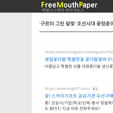
‘구르미 그린 달빛’ 조선시대 꽃청춘
https://www.instagram.com/agranceflo
생일꽃다발 특별한꽃 꽃다발꽃바
아름답고 특별한 선물 대형꽃다발 생신
https://www.skygift7.com/
광고
꽃! 스카이기프트 공공기관 우선구
꽃! 관공서/기업/학교/단체-행사 맞춤제
도 BEST/ 지금 바로 전화주세요!