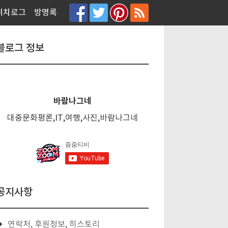
티스토리툴바
위치로그
방명록
블로그 정보
바람나그네
대중문화평론,IT,여행,사진,바람나그네
공지사항
연락처, 후원정보, 히스토리