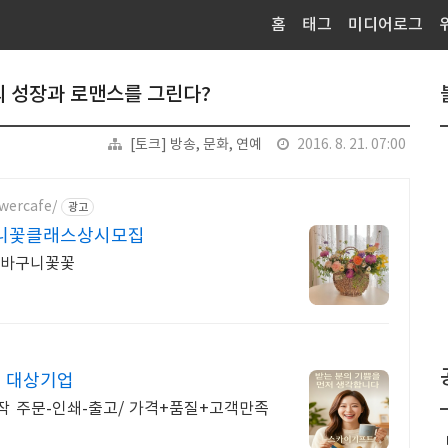
홈
태그
미디어로그
의 성장과 로맨스를 그린다?
[토크] 방송, 문화, 연예
2016. 8. 21. 07:00
wercafe/
광고
구니꽃클래스상시모집
꽃바구니꽃꽃
매 대상기업
작 주문-인쇄-출고/ 가격+품질+고객만족