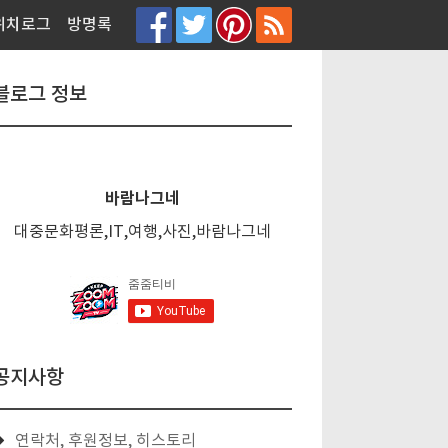
티스토리툴바
위치로그
방명록
블로그 정보
바람나그네
대중문화평론,IT,여행,사진,바람나그네
공지사항
연락처, 후원정보, 히스토리