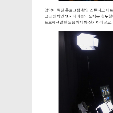
암막이 쳐진 홀로그램 촬영 스튜디오 세트
고급 인력인 엔지니어들의 노력은 철두철미
프로페셔널한 모습까지 봐 신기하더군요.