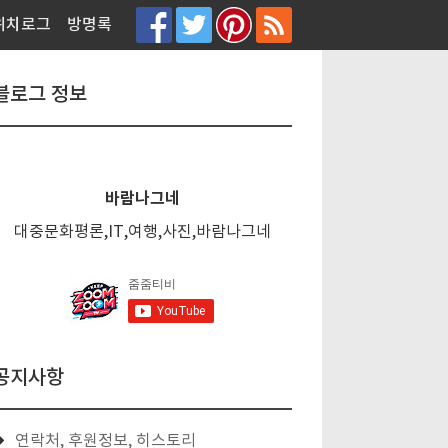
티스토리툴바
위치로그
방명록
블로그 정보
바람나그네
대중문화평론,IT,여행,사진,바람나그네
공지사항
연락처, 후원정보, 히스토리