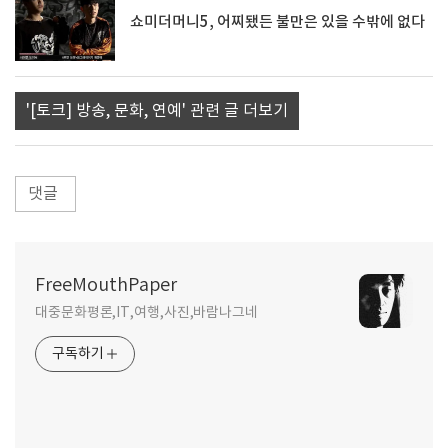
쇼미더머니5, 어찌됐든 불만은 있을 수밖에 없다
'[토크] 방송, 문화, 연예' 관련 글 더보기
댓글
FreeMouthPaper
대중문화평론,IT,여행,사진,바람나그네
구독하기