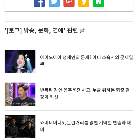
'[토크] 방송, 문화, 연예' 관련 글
아이오아이 정채연의 문제? 아니 소속사의 문제일
뿐
반복된 강인 음주운전 사고. 누굴 위하든 퇴출 결
정이 최선
쇼미더머니5, 논란거리를 없앤 기막힌 연출과 재
미