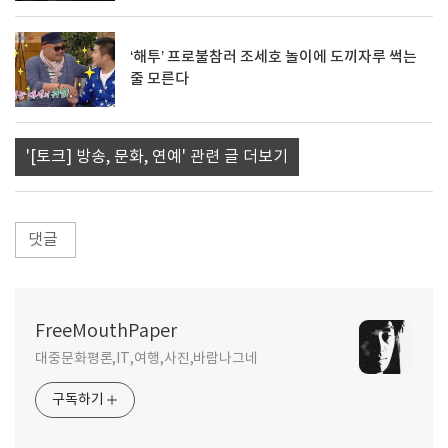
‘해투’ 프로불참러 조세호 놀이에 도끼자루 썩는
줄 모른다
'[토크] 방송, 문화, 연예' 관련 글 더보기
댓글
FreeMouthPaper
대중문화평론,IT,여행,사진,바람나그네
구독하기