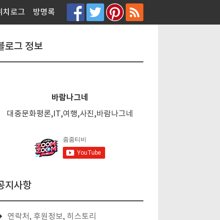
티스토리툴바
위치로그
방명록
블로그 정보
바람나그네
대중문화평론,IT,여행,사진,바람나그네
공지사항
연락처, 후원정보, 히스토리