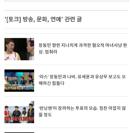
'[토크] 방송, 문화, 연예' 관련 글
장동민 향한 지나치게 과격한 혐오적 마녀사냥 현
상. 멈춰라
‘라스’ 장동민과 나비. 유세윤과 유상무 보고도 오
해하긴 힘들다
‘런닝맨’이 장려하는 투표의 모습. 칭찬 아깝지 않
을 정도