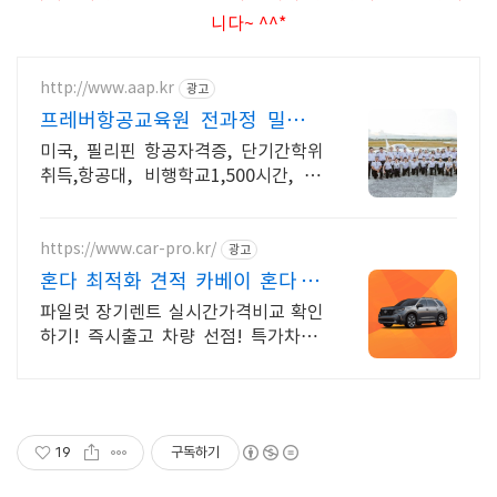
니다~ ^^*
http://www.aap.kr
광고
프레버항공교육원 전과정 밀착관
리형이론, 실습수업코칭
미국, 필리핀 항공자격증, 단기간학위
취득,항공대, 비행학교1,500시간, F1
비자
https://www.car-pro.kr/
광고
혼다 최적화 견적 카베이 혼다 특
가차량 무료견적
파일럿 장기렌트 실시간가격비교 확인
하기! 즉시출고 차량 선점! 특가차종!
수입차 최대 할인 견적! 온라인계약!
최적가 프로모션 차량 빠른출고 선점하
세요.
19
구독하기