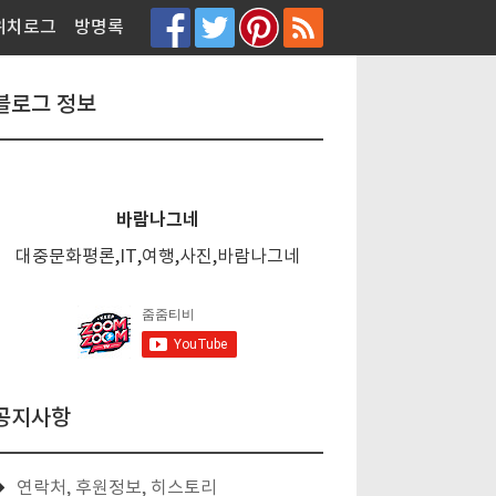
티스토리툴바
위치로그
방명록
블로그 정보
바람나그네
대중문화평론,IT,여행,사진,바람나그네
공지사항
연락처, 후원정보, 히스토리