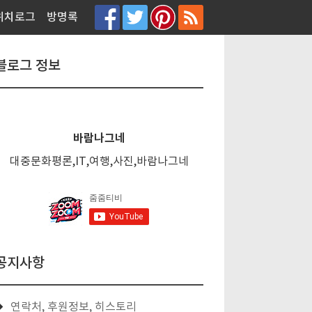
티스토리툴바
위치로그
방명록
블로그 정보
바람나그네
대중문화평론,IT,여행,사진,바람나그네
공지사항
연락처, 후원정보, 히스토리