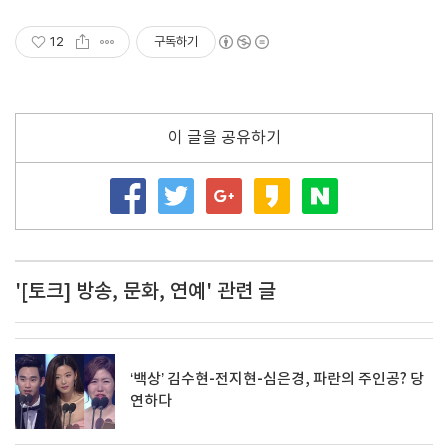
12
구독하기
이 글을 공유하기
'[토크] 방송, 문화, 연예' 관련 글
‘백상’ 김수현-전지현-심은경, 파란의 주인공? 당
연하다