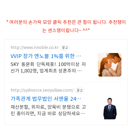
* 여러분의 손가락 모양 클릭 추천은 큰 힘이 됩니다. 추천쟁이
는 센스쟁이랍니다~ ^^*
http://www.nnoble.co.kr
광고
VVIP 장가 엔노블 1%를 위한 상류
층 결정사
SKY 동문회 단독제휴! 100억이상 자
산가 1,002명, 업계최초 성혼주의 시행
변호사검증 회원수 공개, 전문직/엘리
트/노블레스 전문, 여성가족부장관대
상 2회수상
http://sydivorce.seoyullaw.com/
광고
가족관계 법무법인 서앤율 24시간
전국 상담 진행중!
재산분할, 위자료, 양육비 분쟁으로 고
민 중이라면, 지금 바로 상담하세요 이
혼소송에 관한 모든 것 서앤율이 도와
드립니다