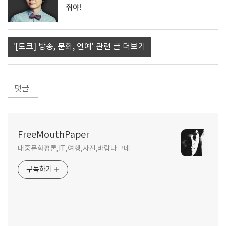
줘야!
'[토크] 방송, 문화, 연예' 관련 글 더보기
댓글
FreeMouthPaper
대중문화평론,IT,여행,사진,바람나그네
구독하기