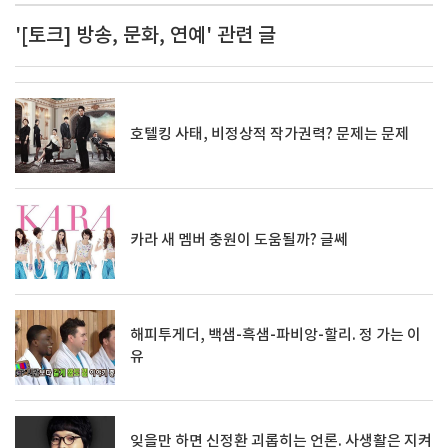
'[토크] 방송, 문화, 연예' 관련 글
호텔킹 사태, 비정상적 작가권력? 문제는 문제
카라 새 멤버 충원이 도움될까? 글쎄
해피투게더, 백샘-흑샘-파비앙-할리. 정 가는 이
유
잊을만 하면 신정환 괴롭히는 언론. 사생활은 지켜