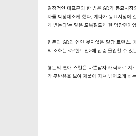
결정적인 데프콘의 한 방은 GD가 동묘시장의
자를 박장대소케 했다. 게다가 동묘시장에 갈 
게 받는다’는 말은 포복절도케 한 명장면이었
형돈과 GD의 연인 못지않은 밀당 로맨스.
의 조화는 <무한도전>에 집중 몰입할 수 있는
형돈의 연애 스킬은 나쁜남자 캐릭터로 지르
가 무반응을 보여 제풀에 지쳐 넘어오게 하는