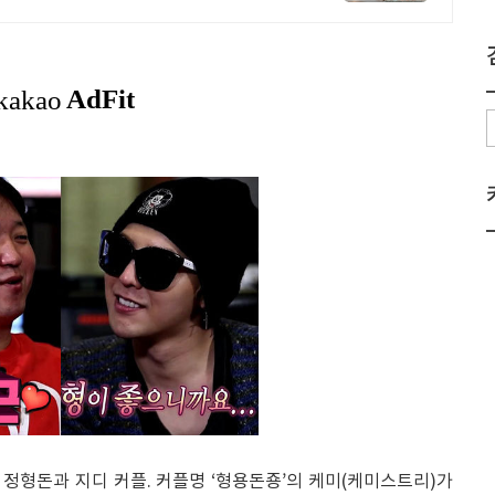
의 정형돈과 지디 커플. 커플명 ‘형용돈죵’의 케미(케미스트리)가