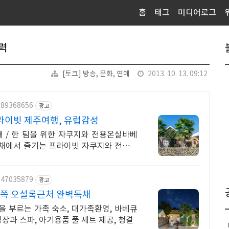
홈
태그
미디어로그
력
[토크] 방송, 문화, 연예
2013. 10. 13. 09:12
589368656
광고
이빗 제주여행, 유럽감성
 / 한 팀을 위한 자쿠지와 전용온실바베
독채에서 즐기는 프라이빗 자쿠지와 전용온
547035879
광고
서쪽 오설록근처 완벽독채
을 부르는 가족 숙소, 대가족환영, 바베큐
장과 스파, 아기용품 풀 세트 제공, 청결