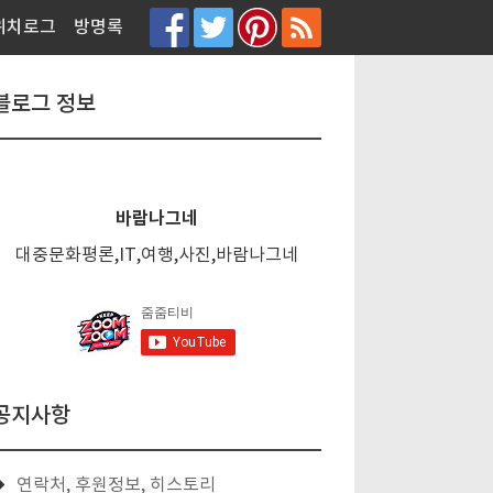
티스토리툴바
위치로그
방명록
블로그 정보
바람나그네
대중문화평론,IT,여행,사진,바람나그네
공지사항
연락처, 후원정보, 히스토리