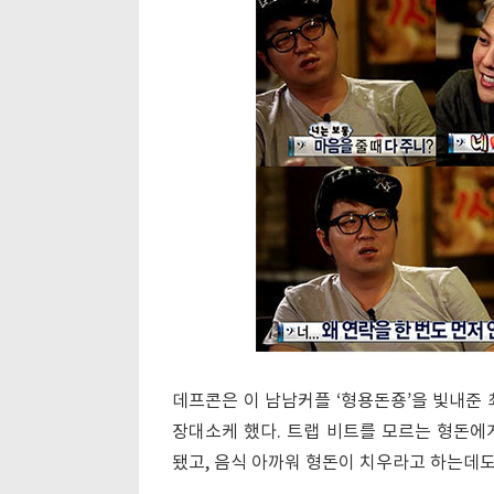
데프콘은 이 남남커플 ‘형용돈죵’을 빛내준 
장대소케 했다. 트랩 비트를 모르는 형돈에
됐고, 음식 아까워 형돈이 치우라고 하는데도