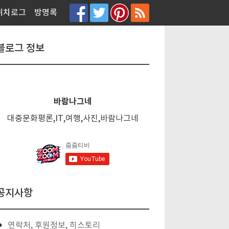
티스토리툴바
위치로그
방명록
블로그 정보
바람나그네
대중문화평론,IT,여행,사진,바람나그네
공지사항
연락처, 후원정보, 히스토리