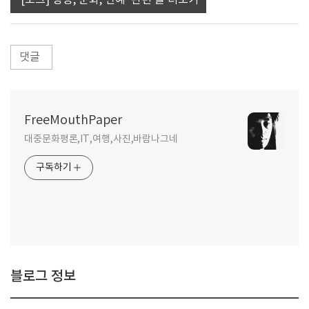
'[토크] 방송, 문화, 연예' 관련 글 더보기
댓글
FreeMouthPaper
대중문화평론,IT,여행,사진,바람나그네
구독하기
블로그 정보