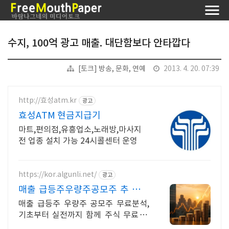
수지, 100억 광고 매출. 대단함보다 안타깝다
[토크] 방송, 문화, 연예
2013. 4. 20. 07:39
http://효성atm.kr
광고
효성ATM 현금지급기
마트,편의점,유흥업소,노래방,마사지
전 업종 설치 가능 24시콜센터 운영
https://kor.algunli.net/
광고
매출 급등주우량주공모주 추 우량
주 무료 공유
매출 급등주 우량주 공모주 무료분석,
기초부터 실전까지 함께 주식 무료 교
육 제공, 우량주 무료 정보 제공, 처음