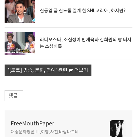
신동엽 급 신드롬 일게 한 SNL코리아, 하지만?
라디오스타, 소심쟁이 안재욱과 김희원의 빵 터지
는 소심배틀
'[토크] 방송, 문화, 연예' 관련 글 더보기
댓글
FreeMouthPaper
대중문화평론,IT,여행,사진,바람나그네