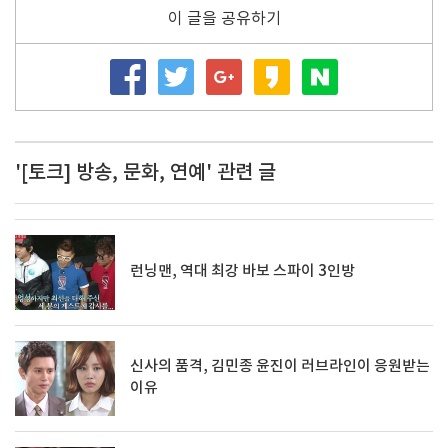
이 글을 공유하기
'[토크] 방송, 문화, 연예' 관련 글
런닝맨, 역대 최강 바보 스파이 3인방
신사의 품격, 김민종 윤진이 러브라인이 응원받는
이유