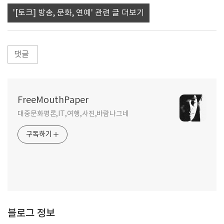
'[토크] 방송, 문화, 연예' 관련 글 더보기
댓글
FreeMouthPaper
대중문화평론,IT,여행,사진,바람나그네
구독하기
블로그 정보