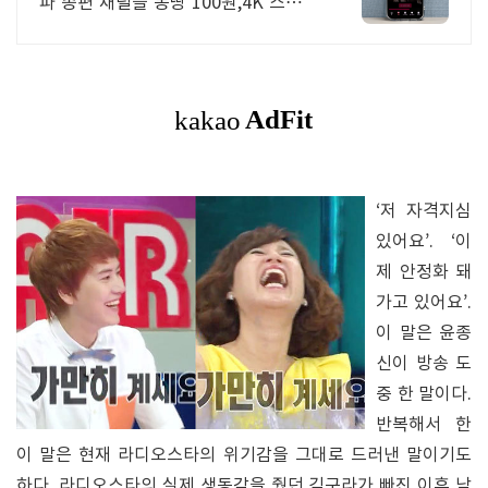
파 종편 채널을 몽땅 100원,4K 스트리
밍
‘저 자격지심
있어요’. ‘이
제 안정화 돼
가고 있어요’.
이 말은 윤종
신이 방송 도
중 한 말이다.
반복해서 한
이 말은 현재 라디오스타의 위기감을 그대로 드러낸 말이기도
하다. 라디오스타의 실제 생동감을 줬던 김구라가 빠진 이후 남