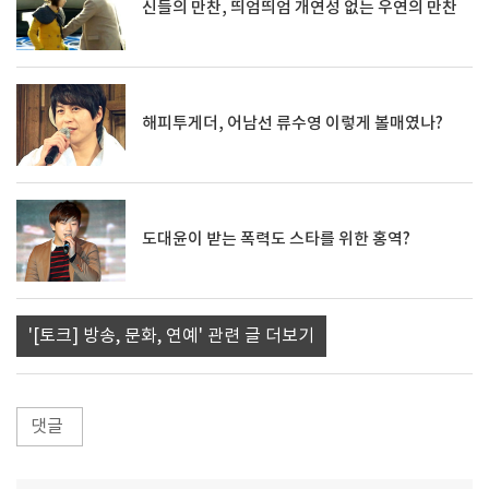
신들의 만찬, 띄엄띄엄 개연성 없는 우연의 만찬
해피투게더, 어남선 류수영 이렇게 볼매였나?
도대윤이 받는 폭력도 스타를 위한 홍역?
'[토크] 방송, 문화, 연예' 관련 글 더보기
댓글