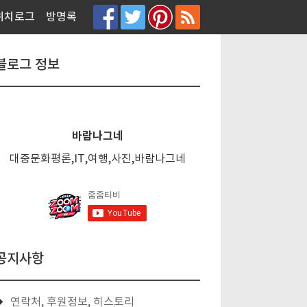
티스토리툴바
위치로그
방명록
블로그 정보
바람나그네
대중문화평론,IT,여행,사진,바람나그네
공지사항
연락처, 후원정보, 히스토리