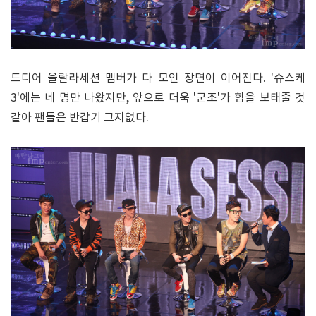
드디어 울랄라세션 멤버가 다 모인 장면이 이어진다. '슈스케
3'에는 네 명만 나왔지만, 앞으로 더욱 '군조'가 힘을 보태줄 것
같아 팬들은 반갑기 그지없다.