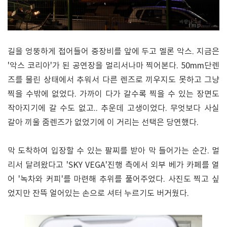
길을 엉뚱하게 접어들어 중장비를 앞에 두고 멜론 악스. 지금은
'악스 코리아'가 된 공연장을 멀리서나마 찍어본다. 50mm단렌
즈를 물린 상태에서 추워서 다른 렌즈로 끼우지도 못하고 그냥
찍을 수밖에 없었다. 가까이 다가 갈수록 찍을 수 있는 장면도
작아지기에 갈 수도 없고.. 추운데 고생이었다. 무엇보다 사실
갈아 끼울 줌렌즈가 없었기에 이 거리는 선택은 당연했다.
막 도착하여 입장할 수 있는 팔찌를 받아 막 들어가는 순간. 멀
리서 달려왔다고 'SKY VEGA'진행 측에서 외부 베가 카페를 열
어 '녹차와 커피'를 마련해 추위를 풀어주었다. 사진도 찍고 싶
었지만 잔뜩 얼어있는 손으로 셔터 누르기도 버거웠다.