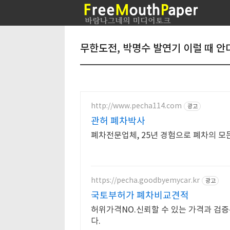
무한도전, 박명수 발연기 이럴 때 안
http://www.pecha114.com
광고
관허 폐차박사
폐차전문업체, 25년 경험으로 폐차의 모
https://pecha.goodbyemycar.kr
광고
국토부허가 폐차비교견적
허위가격NO.신뢰할 수 있는 가격과 검
다.