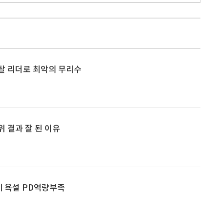
탈 리더로 최악의 무리수
위 결과 잘 된 이유
게 욕설 PD역량부족