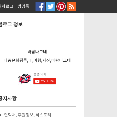
티스토리툴바
위치로그
방명록
블로그 정보
바람나그네
대중문화평론,IT,여행,사진,바람나그네
공지사항
연락처, 후원정보, 히스토리