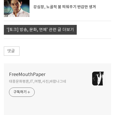
강심장, 노골적 붐 띄워주기 반감만 생겨
'[토크] 방송, 문화, 연예' 관련 글 더보기
댓글
FreeMouthPaper
대중문화평론,IT,여행,사진,바람나그네
구독하기