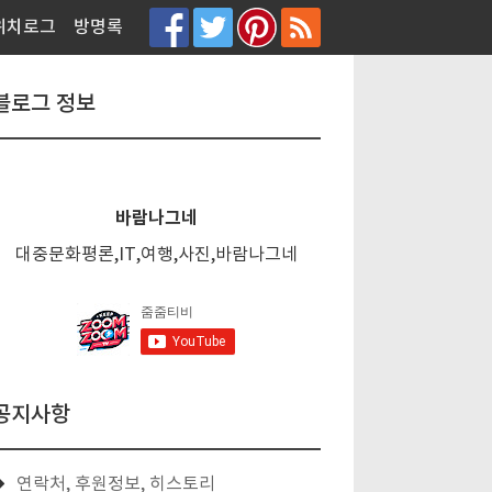
티스토리툴바
위치로그
방명록
블로그 정보
바람나그네
대중문화평론,IT,여행,사진,바람나그네
공지사항
연락처, 후원정보, 히스토리