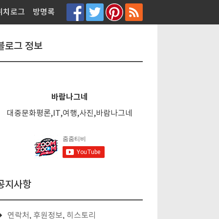
티스토리툴바
위치로그
방명록
블로그 정보
바람나그네
대중문화평론,IT,여행,사진,바람나그네
공지사항
연락처, 후원정보, 히스토리