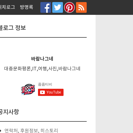
티스토리툴바
위치로그
방명록
블로그 정보
바람나그네
대중문화평론,IT,여행,사진,바람나그네
공지사항
연락처, 후원정보, 히스토리