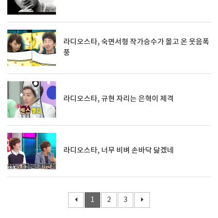
라디오스타, 숙면서형 작가승수가 몰고 온 웃음폭
풍
라디오스타, 규현 자리는 은혁이 제격
라디오스타, 너무 비벼 손바닥 닳겠네
1
2
3