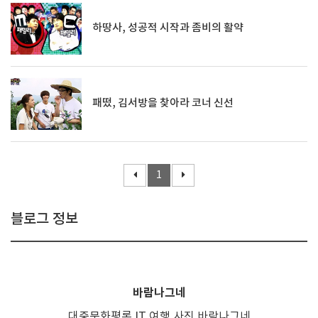
하땅사, 성공적 시작과 좀비의 활약
패떴, 김서방을 찾아라 코너 신선
1
블로그 정보
바람나그네
대중문화평론,IT,여행,사진,바람나그네