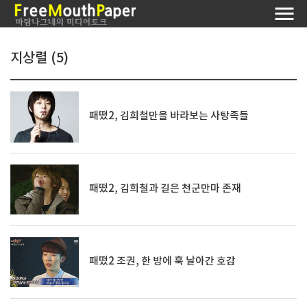
지상렬 (5)
패떴2, 김희철만을 바라보는 사탕족들
패떴2, 김희철과 길은 천군만마 존재
패떴2 조권, 한 방에 훅 날아간 호감