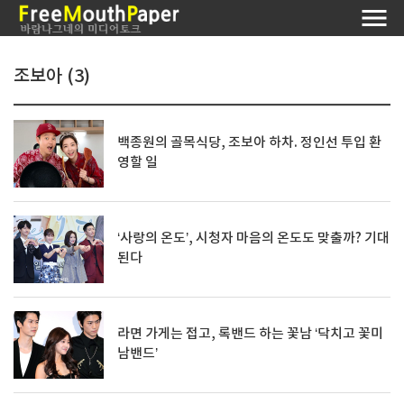
조보아 (3)
백종원의 골목식당, 조보아 하차. 정인선 투입 환
영할 일
‘사랑의 온도’, 시청자 마음의 온도도 맞출까? 기대
된다
라면 가게는 접고, 록밴드 하는 꽃남 ‘닥치고 꽃미
남밴드’