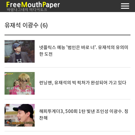
유재석 이광수 (6)
넷플릭스 예능 '범인은 바로 너'. 유재석의 유의미
한 도전
런닝맨, 유재석의 빅 픽처가 완성되어 가고 있다
해피투게더3, 500회 1탄 빛낸 조인성 이광수. 칭
찬해