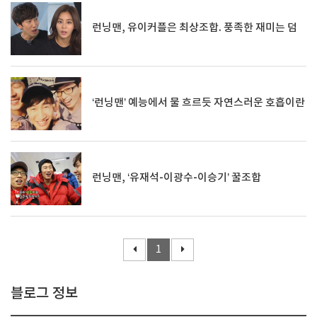
런닝맨, 유이커플은 최상조합. 풍족한 재미는 덤
‘런닝맨’ 예능에서 물 흐르듯 자연스러운 호흡이란
런닝맨, ‘유재석-이광수-이승기’ 꿀조합
1
블로그 정보