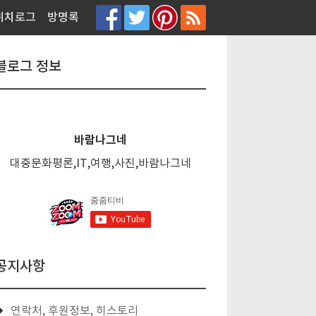
티스토리툴바
위치로그
방명록
블로그 정보
바람나그네
대중문화평론,IT,여행,사진,바람나그네
공지사항
연락처, 후원정보, 히스토리