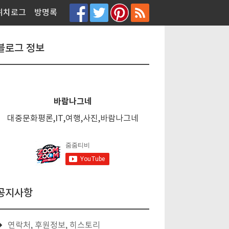
티스토리툴바
위치로그
방명록
블로그 정보
바람나그네
대중문화평론,IT,여행,사진,바람나그네
공지사항
연락처, 후원정보, 히스토리