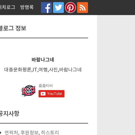
티스토리툴바
위치로그
방명록
블로그 정보
바람나그네
대중문화평론,IT,여행,사진,바람나그네
공지사항
연락처, 후원정보, 히스토리