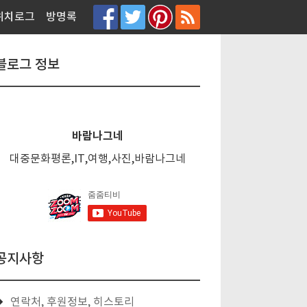
티스토리툴바
위치로그
방명록
블로그 정보
바람나그네
대중문화평론,IT,여행,사진,바람나그네
공지사항
연락처, 후원정보, 히스토리