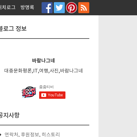
티스토리툴바
위치로그
방명록
블로그 정보
바람나그네
대중문화평론,IT,여행,사진,바람나그네
공지사항
연락처, 후원정보, 히스토리