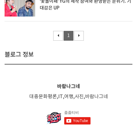
‘꽃놀이패’ YG의 제작 참여와 환영받는 분위기. 기
대감은 UP
1
블로그 정보
바람나그네
대중문화평론,IT,여행,사진,바람나그네