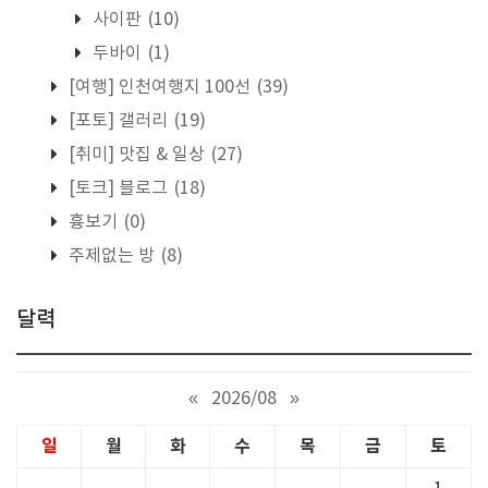
사이판
(10)
두바이
(1)
[여행] 인천여행지 100선
(39)
[포토] 갤러리
(19)
[취미] 맛집 & 일상
(27)
[토크] 블로그
(18)
흉보기
(0)
주제없는 방
(8)
달력
«
2026/08
»
일
월
화
수
목
금
토