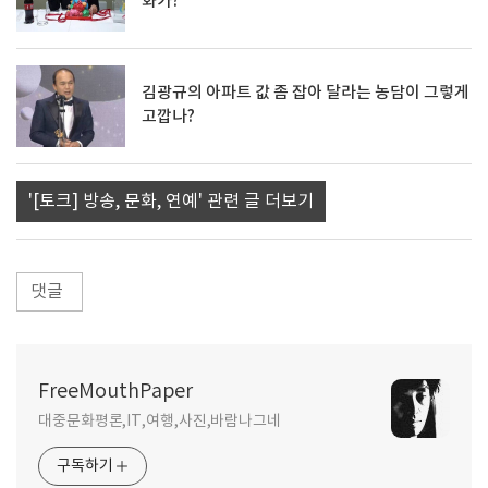
화가?
김광규의 아파트 값 좀 잡아 달라는 농담이 그렇게
고깝나?
'[토크] 방송, 문화, 연예' 관련 글 더보기
댓글
FreeMouthPaper
대중문화평론,IT,여행,사진,바람나그네
구독하기