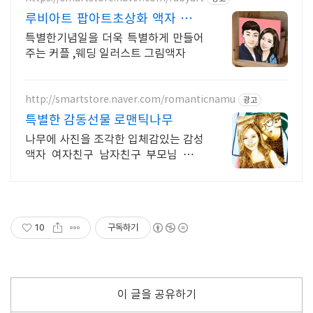
루비아트 팝아트초상화 액자 너무
예쁜 커플 일러스트
특별한기념일을 더욱 특별하게 만들어
주는 커플 ,웨딩 일러스트 그림액자
http://smartstore.naver.com/romanticnamu
광고
특별한 감동선물 로맨틱나무
나무에 사진을 조각한 입체감있는 감성
액자 여자친구 남자친구 부모님 감동
기념일선물
10
구독하기
이 글을 공유하기