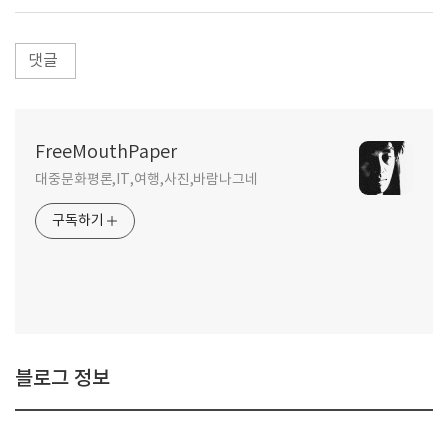
댓글
FreeMouthPaper
대중문화평론,IT,여행,사진,바람나그네
구독하기
블로그 정보