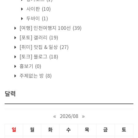
사이판
(10)
두바이
(1)
[여행] 인천여행지 100선
(39)
[포토] 갤러리
(19)
[취미] 맛집 & 일상
(27)
[토크] 블로그
(18)
흉보기
(0)
주제없는 방
(8)
달력
«
2026/08
»
일
월
화
수
목
금
토