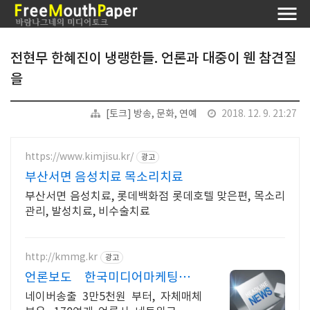
전현무 한혜진이 냉랭한들. 언론과 대중이 웬 참견질
을
[토크] 방송, 문화, 연예
2018. 12. 9. 21:27
https://www.kimjisu.kr/
광고
부산서면 음성치료 목소리치료
부산서면 음성치료, 롯데백화점 롯데호텔 맞은편, 목소리
관리, 발성치료, 비수술치료
http://kmmg.kr
광고
언론보도 한국미디어마케팅그룹
언론사 직접운영
네이버송출 3만5천원 부터, 자체매체