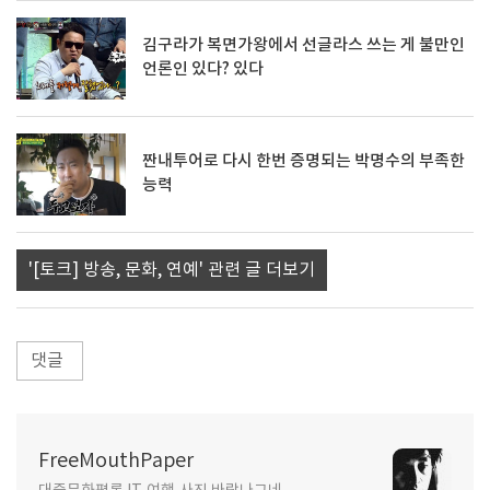
김구라가 복면가왕에서 선글라스 쓰는 게 불만인
언론인 있다? 있다
짠내투어로 다시 한번 증명되는 박명수의 부족한
능력
'[토크] 방송, 문화, 연예' 관련 글 더보기
댓글
FreeMouthPaper