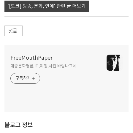
'[토크] 방송, 문화, 연예' 관련 글 더보기
댓글
FreeMouthPaper
대중문화평론,IT,여행,사진,바람나그네
구독하기
블로그 정보