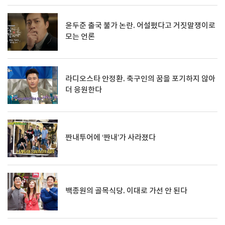
윤두준 출국 불가 논란. 어설펐다고 거짓말쟁이로
모는 언론
라디오스타 안정환. 축구인의 꿈을 포기하지 않아
더 응원한다
짠내투어에 ‘짠내’가 사라졌다
백종원의 골목식당. 이대로 가선 안 된다