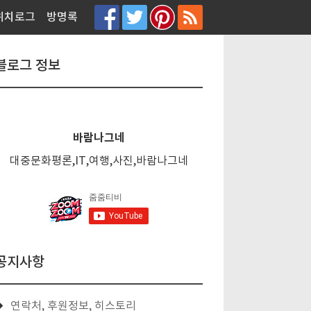
티스토리툴바
위치로그
방명록
블로그 정보
바람나그네
대중문화평론,IT,여행,사진,바람나그네
공지사항
연락처, 후원정보, 히스토리