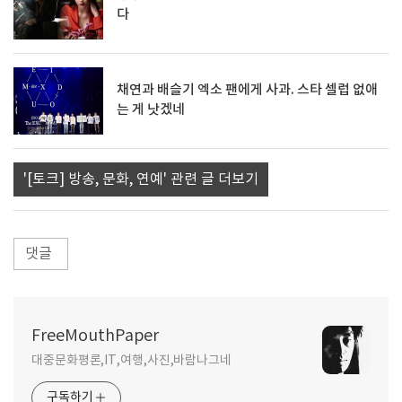
다
채연과 배슬기 엑소 팬에게 사과. 스타 셀럽 없애
는 게 낫겠네
'[토크] 방송, 문화, 연예' 관련 글 더보기
댓글
FreeMouthPaper
대중문화평론,IT,여행,사진,바람나그네
구독하기