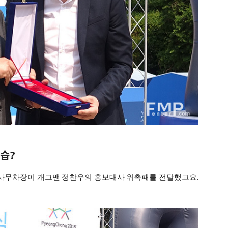
습?
사무차장이 개그맨 정찬우의 홍보대사 위촉패를 전달했고요.