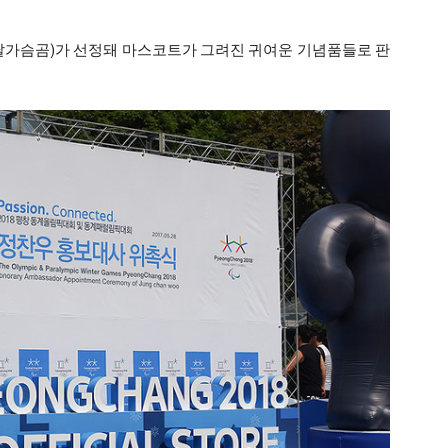
달가슴곰)가 선정돼 마스코트가 그려진 귀여운 기념품들로 판