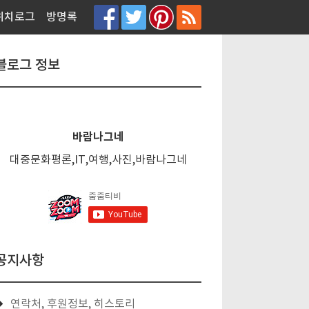
티스토리툴바
위치로그
방명록
블로그 정보
바람나그네
대중문화평론,IT,여행,사진,바람나그네
공지사항
연락처, 후원정보, 히스토리