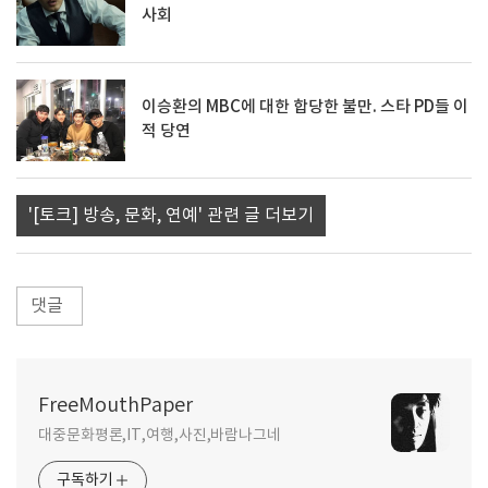
사회
이승환의 MBC에 대한 합당한 불만. 스타 PD들 이
적 당연
'[토크] 방송, 문화, 연예' 관련 글 더보기
댓글
FreeMouthPaper
대중문화평론,IT,여행,사진,바람나그네
구독하기