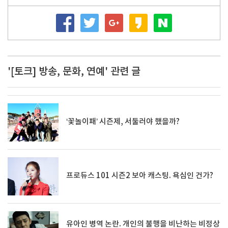
'[토크] 방송, 문화, 연예' 관련 글
‘꽃놀이패’ 시즌제, 서둘러야 했을까?
프로듀스 101 시즌2 보아 캐스팅. 욕심인 건가?
유아인 병역 논란. 개인의 불행을 비난하는 비정상