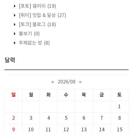
[포토] 갤러리
(19)
[취미] 맛집 & 일상
(27)
[토크] 블로그
(18)
흉보기
(0)
주제없는 방
(8)
달력
«
2026/08
»
일
월
화
수
목
금
토
1
2
3
4
5
6
7
8
9
10
11
12
13
14
15