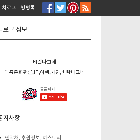
티스토리툴바
위치로그
방명록
블로그 정보
바람나그네
대중문화평론,IT,여행,사진,바람나그네
공지사항
연락처, 후원정보, 히스토리